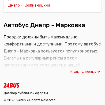
Днепр - Кропивницкий
Автобус Днепр - Марковка
Поездки должны быть максимально
комфортными и доступными. Поэтому автобус
Днепр - Марковка пользуется популярностью.
Билеты на регулярные рейсы в этом
направлении стоит заказать в нашей
компании. Выбирайте качественные
Читать полностью
пассажирские перевозки с 24Bus.
Расписание автобусов Днепр -
Договор публичной оферты
Марковка
© 2026 24bus All Rights Reserved