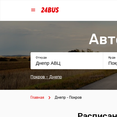
Авт
Откуда
Куда
Покров - Днепр
Главная
Днепр - Покров
Расписан