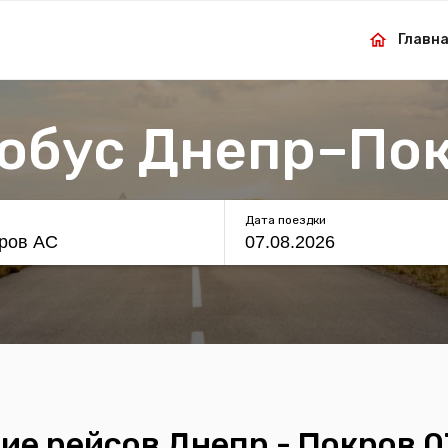
Главн
обус Днепр–По
Дата поездки
ие рейсов Днепр - Покров 0