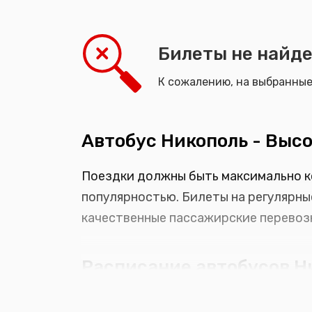
Билеты не найд
К сожалению, на выбранны
Автобус Никополь - Выс
Поездки должны быть максимально к
популярностью. Билеты на регулярны
качественные пассажирские перевозк
Расписание автобусов Н
На сайте 24bus.com.ua вы с легкост