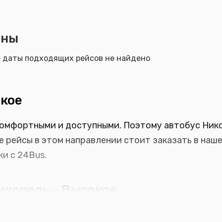
ены
е даты подходящих рейсов не найдено
окое
омфортными и доступными. Поэтому автобус Нико
е рейсы в этом направлении стоит заказать в наш
и с 24Bus.
икополь - Высокое
ью найдете подходящий рейс. Ведь посмотреть ра