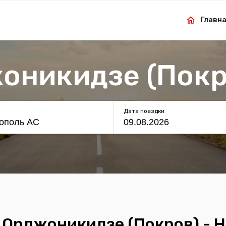
Главн
оникидзе (Пок
Дата поездки
 Орджоникидзе (Покров) - Н