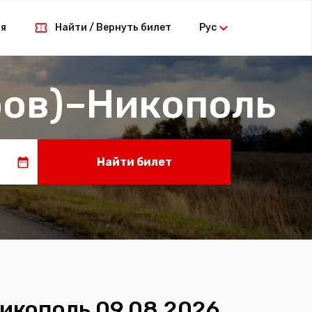
ая
Найти / Вернуть билет
Рус
ров)–Никополь
Найти билет
икополь 09.08.2026