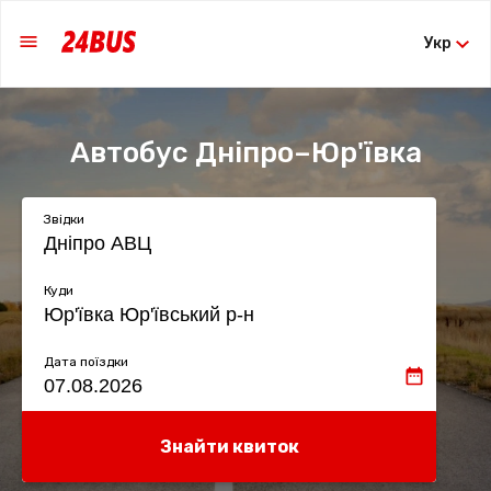
Укр
Автобус Дніпро–Юр'ївка
Звідки
Куди
Дата поїздки
Знайти квиток