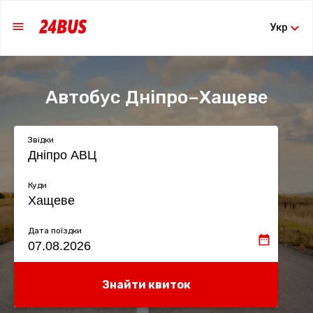
Укр
Автобус Дніпро–Хащеве
Звідки
Куди
Дата поїздки
Знайти квиток