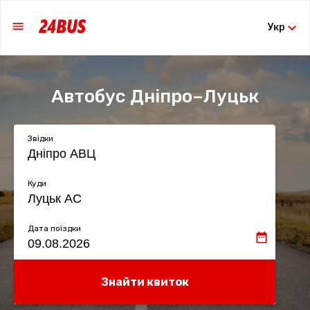
Укр
Автобус Дніпро–Луцьк
Звідки
Куди
Дата поїздки
Знайти квиток