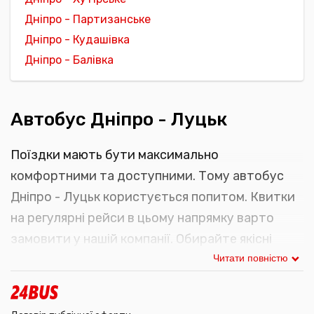
Дніпро - Партизанське
Дніпро - Кудашівка
Дніпро - Балівка
Автобус Дніпро - Луцьк
Поїздки мають бути максимально
комфортними та доступними. Тому автобус
Дніпро - Луцьк користується попитом. Квитки
на регулярні рейси в цьому напрямку варто
замовити у нашій компанії. Обирайте якісні
пасажирські перевезення з 24Bus.
Читати повністю
Розклад руху автобусів Дніпро