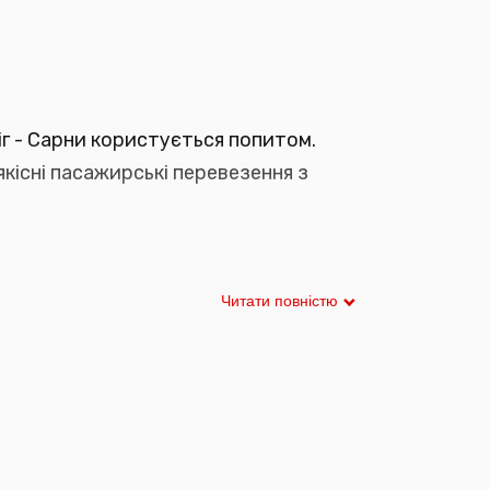
г - Сарни користується попитом.
якісні пасажирські перевезення з
Читати повністю
клад руху автобусів можна в режимі