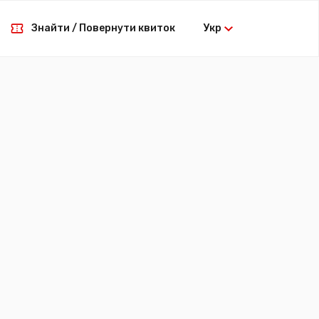
Знайти / Повернути квиток
Укр