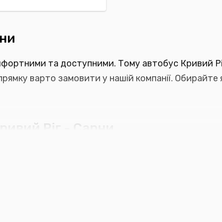
рни
фортними та доступними. Тому автобус Кривий Рі
прямку варто замовити у нашій компанії. Обирайте 
ривий Ріг - Сарни
 знайдете оптимальний рейс. Адже подивитися роз
отрібну дату, достатньо виконати прості дії: