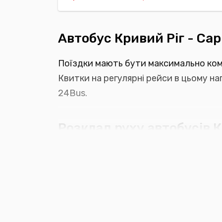
Автобус Кривий Ріг - Са
Поїздки мають бути максимально ком
Квитки на регулярні рейси в цьому на
24Bus.
Розклад руху автобусів К
На сайті 24bus.com.ua ви з легкістю
онлайн. Щоб забронювати квиток на п
вкажіть місто відправлення;
оберіть пункт призначення;