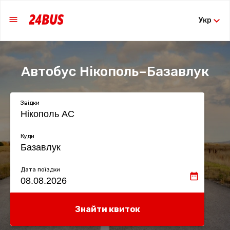
Укр
Автобус Нікополь–Базавлук
Звідки
Куди
Дата поїздки
Знайти квиток